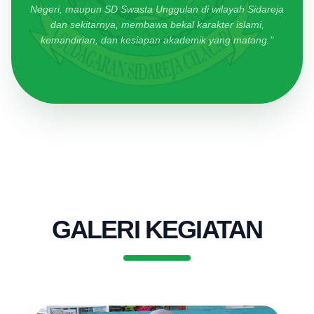
Negeri, maupun SD Swasta Unggulan di wilayah Sidareja
dan sekitarnya, membawa bekal karakter islami,
kemandirian, dan kesiapan akademik yang matang."
GALERI KEGIATAN