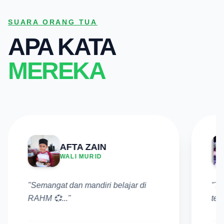
SUARA ORANG TUA
APA KATA
MEREKA
AFTA ZAIN
WALI MURID
"Semangat dan mandiri belajar di
"Te
RAHM 💞..."
tel