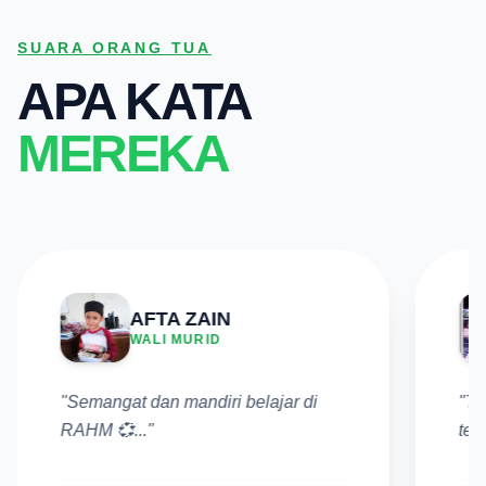
SUARA ORANG TUA
APA KATA
MEREKA
AFTA ZAIN
WALI MURID
"Semangat dan mandiri belajar di
"Te
RAHM 💞..."
tel