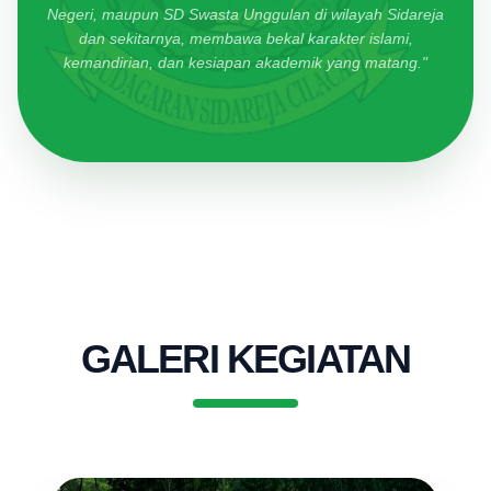
Negeri, maupun SD Swasta Unggulan di wilayah Sidareja
dan sekitarnya, membawa bekal karakter islami,
kemandirian, dan kesiapan akademik yang matang."
GALERI KEGIATAN