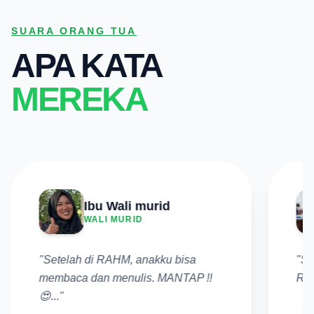
SUARA ORANG TUA
APA KATA
MEREKA
AFTA ZAIN
WALI MURID
"Semangat dan mandiri belajar di
"Te
RAHM 💞..."
tel