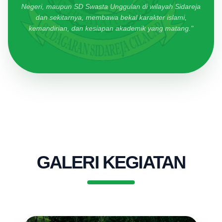
Negeri, maupun SD Swasta Unggulan di wilayah Sidareja
dan sekitarnya, membawa bekal karakter islami,
kemandirian, dan kesiapan akademik yang matang."
GALERI KEGIATAN