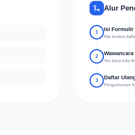
Alur Pen
Isi Formulir
1
Klik tombol daft
Wawancara
2
Tes baca tulis 
Daftar Ulan
3
Pengumuman hasi