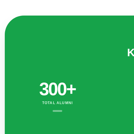
K
300
+
TOTAL ALUMNI