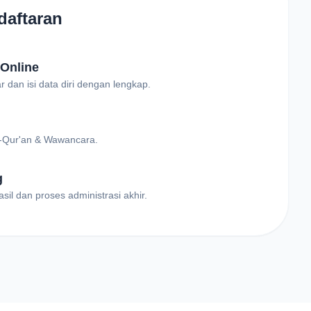
daftaran
 Online
ar dan isi data diri dengan lengkap.
Al-Qur'an & Wawancara.
g
l dan proses administrasi akhir.