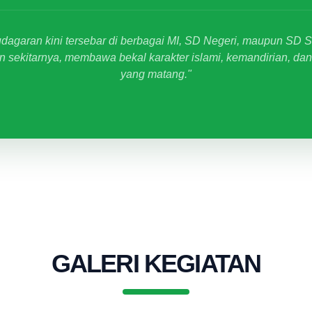
agaran kini tersebar di berbagai MI, SD Negeri, maupun SD 
n sekitarnya, membawa bekal karakter islami, kemandirian, d
yang matang."
GALERI KEGIATAN