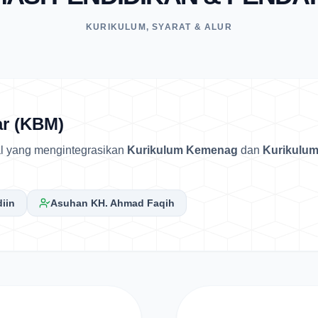
KURIKULUM, SYARAT & ALUR
ar (KBM)
l yang mengintegrasikan
Kurikulum Kemenag
dan
Kurikulum
iin
Asuhan KH. Ahmad Faqih